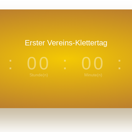
Erster Vereins-Klettertag
0
:
00
:
00
:
Stunde(n)
Minute(n)