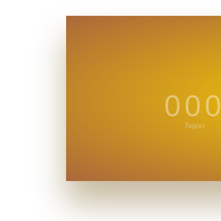
00
Tag(e)