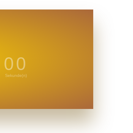
00
Sekunde(n)