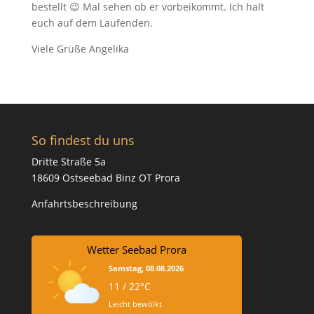
bestellt 😉 Mal sehen ob er vorbeikommt. Ich halt
euch auf dem Laufenden.
Viele Grüße Angelika
So findest du uns
Dritte Straße 5a
18609 Ostseebad Binz OT Prora
Anfahrtsbeschreibung
Wetter Seebad Prora
Samstag, 08.08.2026
11 / 22°C
Leicht bewölkt