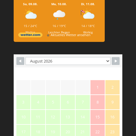
So, 09.08.
Mo, 10.08.
Di, 11.08.
15 / 24°C
16 / 19°C
14 / 18°C
Wolkig
Leichter Regen
Wolkig
Aktuelles Wetter ansehen
M
T
W
T
F
S
S
1
2
3
4
5
6
7
8
9
10
11
12
13
14
15
16
17
18
19
20
21
22
23