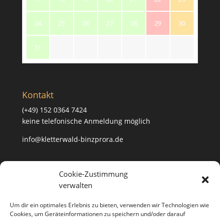
24
25
26
27
28
29
30
31
Kontakt
(+49) 152 0364 7424
keine telefonische Anmeldung möglich
info@kletterwald-binzprora.de
Postanschrift
Cookie-Zustimmung
verwalten
Kletterwald BinzProra Uwe Häusler
Klein Lehmhagener Dorfstraße 33
Um dir ein optimales Erlebnis zu bieten, verwenden wir Technologien wie
18507 Klein Lehmhagen
Cookies, um Geräteinformationen zu speichern und/oder darauf