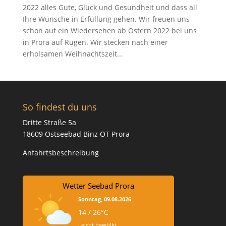
2022 alles Gute, Glück und Gesundheit und dass all
Ihre Wünsche in Erfüllung gehen. Wir freuen uns
schon auf ein Wiedersehen ab Ostern 2022 bei uns
in Prora auf Rügen. Wir stecken nach einer
erholsamen Weihnachtszeit...
So findest du uns
Dritte Straße 5a
18609 Ostseebad Binz OT Prora
Anfahrtsbeschreibung
Wetter Seebad Prora
Sonntag, 09.08.2026
14 / 26°C
Leicht bewölkt