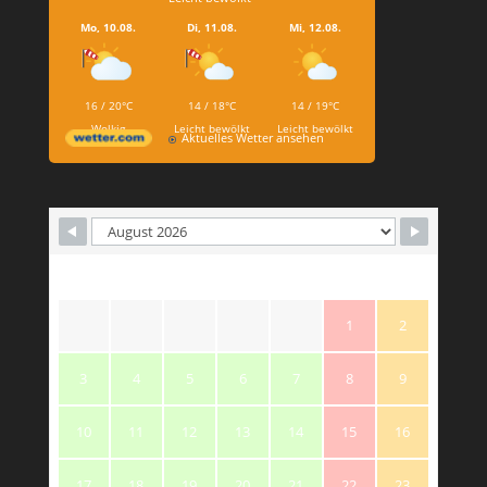
Mo, 10.08.
Di, 11.08.
Mi, 12.08.
16 / 20°C
14 / 18°C
14 / 19°C
Wolkig
Leicht bewölkt
Leicht bewölkt
Aktuelles Wetter ansehen
M
T
W
T
F
S
S
1
2
3
4
5
6
7
8
9
10
11
12
13
14
15
16
17
18
19
20
21
22
23