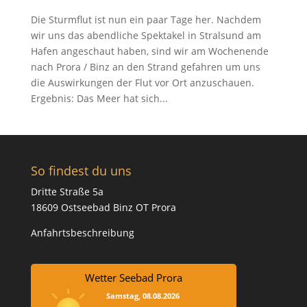
Die Sturmflut ist nun ein paar Tage her. Nachdem
wir uns das abendliche Spektakel in Stralsund am
Hafen angeschaut haben, sind wir am Wochenende
nach Prora / Binz an den Strand gefahren um uns
die Auswirkungen der Flut vor Ort anzuschauen.
Ergebnis: Das Meer hat sich...
So findest du uns
Dritte Straße 5a
18609 Ostseebad Binz OT Prora
Anfahrtsbeschreibung
Wetter Seebad Prora
Samstag, 08.08.2026