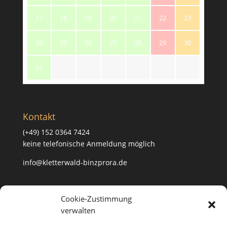
17
18
19
20
21
22
23
24
25
26
27
28
29
30
31
Kontakt
(+49) 152 0364 7424
keine telefonische Anmeldung möglich
info@kletterwald-binzprora.de
Postanschrift
Cookie-Zustimmung
verwalten
Kletterwald BinzProra Uwe Häusler
Klein Lehmhagener Dorfstraße 33