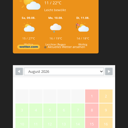
11 / 22°C
Leicht bewölkt
So, 09.08.
Mo, 10.08.
Di, 11.08.
15 / 27°C
16 / 19°C
14 / 18°C
Wolkig
Leichter Regen
Wolkig
Aktuelles Wetter ansehen
M
T
W
T
F
S
S
1
2
3
4
5
6
7
8
9
10
11
12
13
14
15
16