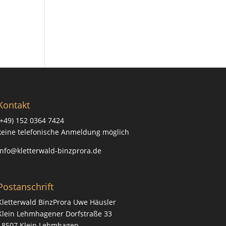
Kontakt
(+49) 152 0364 7424
keine telefonische Anmeldung möglich
info@kletterwald-binzprora.de
Postanschrift
Kletterwald BinzProra Uwe Häusler
Klein Lehmhagener Dorfstraße 33
18507 Klein Lehmhagen