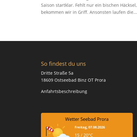
Saison startklar. Fehlt nur ein bischen Häckse
bekommen wir in Griff. Ansonsten laufen die..
So findest du uns
Dritte Straße 5a
18609 Ostseebad Binz OT Prora
Anfahrtsbeschreibung
Wetter Seebad Prora
Freitag, 07.08.2026
15 / 20°C