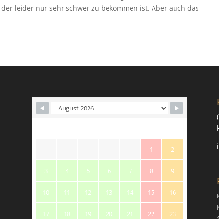
l, der leider nur sehr schwer zu bekommen ist. Aber auch das
.
M
T
W
T
F
S
S
1
2
3
4
5
6
7
8
9
10
11
12
13
14
15
16
17
18
19
20
21
22
23