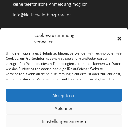
keine telefonische Anmeldung möglich
info@kletterwald-binzprora.de
Postanschrift
Cookie-Zustimmung
verwalten
Kletterwald BinzProra Uwe Häusler
Klein Lehmhagener Dorfstraße 33
Um dir ein optimales Erlebnis zu bieten, verwenden wir Technologien wie
18507 Klein Lehmhagen
Cookies, um Geräteinformationen zu speichern und/oder darauf
zuzugreifen. Wenn du diesen Technologien zustimmst, können wir Daten
wie das Surfverhalten oder eindeutige IDs auf dieser Website
verarbeiten. Wenn du deine Zustimmung nicht erteilst oder zurückziehst,
können bestimmte Merkmale und Funktionen beeinträchtigt werden.
Anfahrt
Partner
Kontakt
Jobs
Akzeptieren
Impressum
Datenschutzerklärung
Cookie-Richtlinie (EU)
Ablehnen
Richtlinie für Storno und Rückerstattungen
Einstellungen ansehen
Designed by
Elegant Themes
| Powered by