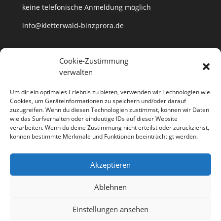
keine telefonische Anmeldung möglich
info@kletterwald-binzprora.de
Postanschrift
Cookie-Zustimmung
verwalten
Kletterwald BinzProra Uwe Häusler
Klein Lehmhagener Dorfstraße 33
Um dir ein optimales Erlebnis zu bieten, verwenden wir Technologien wie
18507 Klein Lehmhagen
Cookies, um Geräteinformationen zu speichern und/oder darauf
zuzugreifen. Wenn du diesen Technologien zustimmst, können wir Daten
wie das Surfverhalten oder eindeutige IDs auf dieser Website
verarbeiten. Wenn du deine Zustimmung nicht erteilst oder zurückziehst,
können bestimmte Merkmale und Funktionen beeinträchtigt werden.
Anfahrt
Partner
Kontakt
Jobs
Akzeptieren
Impressum
Datenschutzerklärung
Cookie-Richtlinie (EU)
Ablehnen
Richtlinie für Storno und Rückerstattungen
Einstellungen ansehen
Designed by
Elegant Themes
| Powered by