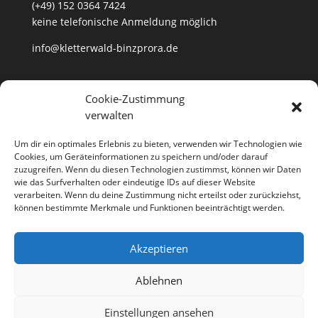
(+49) 152 0364 7424
keine telefonische Anmeldung möglich
info@kletterwald-binzprora.de
Postanschrift
Cookie-Zustimmung
verwalten
Kletterwald BinzProra Uwe Häusler
Klein Lehmhagener Dorfstraße 33
Um dir ein optimales Erlebnis zu bieten, verwenden wir Technologien wie
18507 Klein Lehmhagen
Cookies, um Geräteinformationen zu speichern und/oder darauf
zuzugreifen. Wenn du diesen Technologien zustimmst, können wir Daten
wie das Surfverhalten oder eindeutige IDs auf dieser Website
verarbeiten. Wenn du deine Zustimmung nicht erteilst oder zurückziehst,
können bestimmte Merkmale und Funktionen beeinträchtigt werden.
Anfahrt
Partner
Kontakt
Jobs
Akzeptieren
Impressum
Datenschutzerklärung
Cookie-Richtlinie (EU)
Ablehnen
Richtlinie für Storno und Rückerstattungen
Einstellungen ansehen