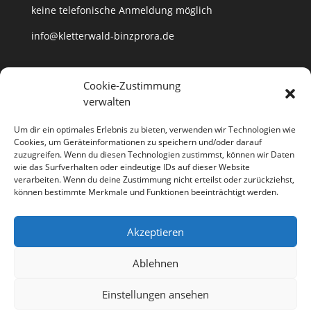
keine telefonische Anmeldung möglich
info@kletterwald-binzprora.de
Postanschrift
Cookie-Zustimmung
verwalten
Kletterwald BinzProra Uwe Häusler
Klein Lehmhagener Dorfstraße 33
Um dir ein optimales Erlebnis zu bieten, verwenden wir Technologien wie
18507 Klein Lehmhagen
Cookies, um Geräteinformationen zu speichern und/oder darauf
zuzugreifen. Wenn du diesen Technologien zustimmst, können wir Daten
wie das Surfverhalten oder eindeutige IDs auf dieser Website
verarbeiten. Wenn du deine Zustimmung nicht erteilst oder zurückziehst,
können bestimmte Merkmale und Funktionen beeinträchtigt werden.
Anfahrt
Partner
Kontakt
Jobs
Akzeptieren
Impressum
Datenschutzerklärung
Cookie-Richtlinie (EU)
Ablehnen
Richtlinie für Storno und Rückerstattungen
Einstellungen ansehen
Designed by
Elegant Themes
| Powered by