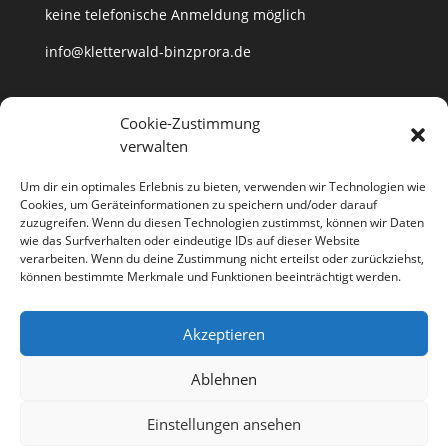
keine telefonische Anmeldung möglich
info@kletterwald-binzprora.de
Postanschrift
Cookie-Zustimmung
verwalten
Kletterwald BinzProra Uwe Häusler
Klein Lehmhagener Dorfstraße 33
Um dir ein optimales Erlebnis zu bieten, verwenden wir Technologien wie
18507 Klein Lehmhagen
Cookies, um Geräteinformationen zu speichern und/oder darauf
zuzugreifen. Wenn du diesen Technologien zustimmst, können wir Daten
wie das Surfverhalten oder eindeutige IDs auf dieser Website
verarbeiten. Wenn du deine Zustimmung nicht erteilst oder zurückziehst,
können bestimmte Merkmale und Funktionen beeinträchtigt werden.
Anfahrt
Partner
Kontakt
Jobs
Akzeptieren
Impressum
Datenschutzerklärung
Cookie-Richtlinie (EU)
Ablehnen
Richtlinie für Storno und Rückerstattungen
Einstellungen ansehen
Designed by
Elegant Themes
| Powered by