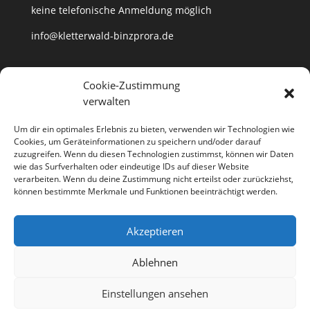
keine telefonische Anmeldung möglich
info@kletterwald-binzprora.de
Postanschrift
Cookie-Zustimmung
verwalten
Kletterwald BinzProra Uwe Häusler
Klein Lehmhagener Dorfstraße 33
Um dir ein optimales Erlebnis zu bieten, verwenden wir Technologien wie
18507 Klein Lehmhagen
Cookies, um Geräteinformationen zu speichern und/oder darauf
zuzugreifen. Wenn du diesen Technologien zustimmst, können wir Daten
wie das Surfverhalten oder eindeutige IDs auf dieser Website
verarbeiten. Wenn du deine Zustimmung nicht erteilst oder zurückziehst,
können bestimmte Merkmale und Funktionen beeinträchtigt werden.
Anfahrt
Partner
Kontakt
Jobs
Akzeptieren
Impressum
Datenschutzerklärung
Cookie-Richtlinie (EU)
Ablehnen
Richtlinie für Storno und Rückerstattungen
Einstellungen ansehen
Designed by
Elegant Themes
| Powered by