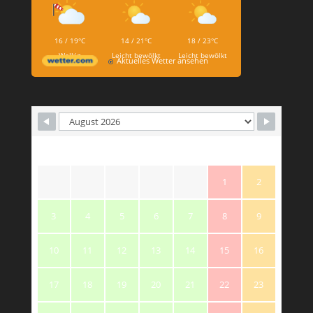
16 / 19°C
14 / 21°C
18 / 23°C
Wolkig
Leicht bewölkt
Leicht bewölkt
Aktuelles Wetter ansehen
M
T
W
T
F
S
S
1
2
3
4
5
6
7
8
9
10
11
12
13
14
15
16
17
18
19
20
21
22
23