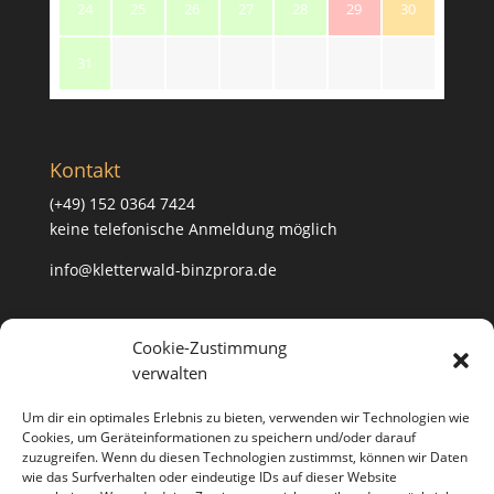
24
25
26
27
28
29
30
31
Kontakt
(+49) 152 0364 7424
keine telefonische Anmeldung möglich
info@kletterwald-binzprora.de
Postanschrift
Cookie-Zustimmung
verwalten
Kletterwald BinzProra Uwe Häusler
Klein Lehmhagener Dorfstraße 33
Um dir ein optimales Erlebnis zu bieten, verwenden wir Technologien wie
18507 Klein Lehmhagen
Cookies, um Geräteinformationen zu speichern und/oder darauf
zuzugreifen. Wenn du diesen Technologien zustimmst, können wir Daten
wie das Surfverhalten oder eindeutige IDs auf dieser Website