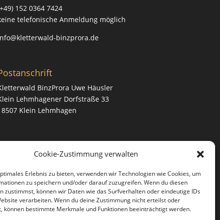
(+49) 152 0364 7424
keine telefonische Anmeldung möglich
info@kletterwald-binzprora.de
Postanschrift
Kletterwald BinzProra Uwe Häusler
Klein Lehmhagener Dorfstraße 33
18507 Klein Lehmhagen
Cookie-Zustimmung verwalten
optimales Erlebnis zu bieten, verwenden wir Technologien wie Cookies, um
mationen zu speichern und/oder darauf zuzugreifen. Wenn du diesen
n zustimmst, können wir Daten wie das Surfverhalten oder eindeutige IDs
Website verarbeiten. Wenn du deine Zustimmung nicht erteilst oder
t, können bestimmte Merkmale und Funktionen beeinträchtigt werden.