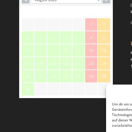
M
T
W
T
F
S
S
1
2
3
4
5
6
7
8
9
10
11
12
13
14
15
16
17
18
19
20
21
22
23
24
25
26
27
28
29
30
31
Um dir ein 
Geräteinfor
Technologie
auf dieser 
zurückziehs