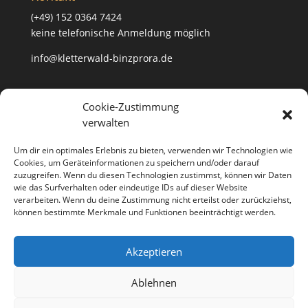
(+49) 152 0364 7424
keine telefonische Anmeldung möglich
info@kletterwald-binzprora.de
Postanschrift
Cookie-Zustimmung
verwalten
Kletterwald BinzProra Uwe Häusler
Klein Lehmhagener Dorfstraße 33
Um dir ein optimales Erlebnis zu bieten, verwenden wir Technologien wie
18507 Klein Lehmhagen
Cookies, um Geräteinformationen zu speichern und/oder darauf
zuzugreifen. Wenn du diesen Technologien zustimmst, können wir Daten
wie das Surfverhalten oder eindeutige IDs auf dieser Website
verarbeiten. Wenn du deine Zustimmung nicht erteilst oder zurückziehst,
können bestimmte Merkmale und Funktionen beeinträchtigt werden.
Anfahrt
Partner
Kontakt
Jobs
Akzeptieren
Impressum
Datenschutzerklärung
Cookie-Richtlinie (EU)
Ablehnen
Richtlinie für Storno und Rückerstattungen