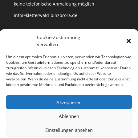
keine telefonische Anmeldung möglich
info@kletterwald-binzprora.de
Postanschrift
Cookie-Zustimmung
verwalten
Kletterwald BinzProra Uwe Häusler
Klein Lehmhagener Dorfstraße 33
Um dir ein optimales Erlebnis zu bieten, verwenden wir Technologien wie
18507 Klein Lehmhagen
Cookies, um Geräteinformationen zu speichern und/oder darauf
zuzugreifen. Wenn du diesen Technologien zustimmst, können wir Daten
wie das Surfverhalten oder eindeutige IDs auf dieser Website
verarbeiten. Wenn du deine Zustimmung nicht erteilst oder zurückziehst,
können bestimmte Merkmale und Funktionen beeinträchtigt werden.
Anfahrt
Partner
Kontakt
Jobs
Akzeptieren
Impressum
Datenschutzerklärung
Cookie-Richtlinie (EU)
Ablehnen
Richtlinie für Storno und Rückerstattungen
Einstellungen ansehen
Designed by
Elegant Themes
| Powered by