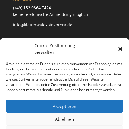
(+49) 152 0364 7424
keine telefonische Anmeldung möglich
info@kletterwald-binzprora.de
Postanschrift
Cookie-Zustimmung
verwalten
Kletterwald BinzProra Uwe Häusler
Klein Lehmhagener Dorfstraße 33
Um dir ein optimales Erlebnis zu bieten, verwenden wir Technologien wie
18507 Klein Lehmhagen
Cookies, um Geräteinformationen zu speichern und/oder darauf
zuzugreifen. Wenn du diesen Technologien zustimmst, können wir Daten
wie das Surfverhalten oder eindeutige IDs auf dieser Website
verarbeiten. Wenn du deine Zustimmung nicht erteilst oder zurückziehst,
können bestimmte Merkmale und Funktionen beeinträchtigt werden.
Anfahrt
Partner
Kontakt
Jobs
Akzeptieren
Impressum
Datenschutzerklärung
Cookie-Richtlinie (EU)
Ablehnen
Richtlinie für Storno und Rückerstattungen