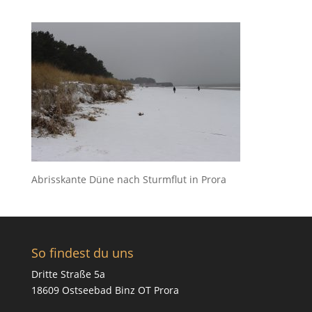
Abrisskante Düne nach Sturmflut in Prora
So findest du uns
Dritte Straße 5a
18609 Ostseebad Binz OT Prora