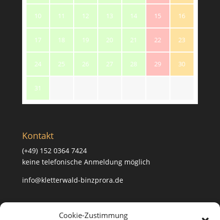
10
11
12
13
14
15
16
17
18
19
20
21
22
23
24
25
26
27
28
29
30
31
Kontakt
(+49) 152 0364 7424
keine telefonische Anmeldung möglich
info@kletterwald-binzprora.de
Postanschrift
Cookie-Zustimmung