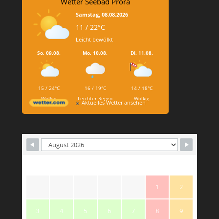
Wetter Seebad Prora
Samstag, 08.08.2026
11 / 22°C
Leicht bewölkt
So, 09.08.
Mo, 10.08.
Di, 11.08.
15 / 24°C
16 / 19°C
14 / 18°C
Wolkig
Leichter Regen
Wolkig
Aktuelles Wetter ansehen
M
T
W
T
F
S
S
1
2
3
4
5
6
7
8
9