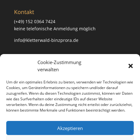
Kontakt
(+49) 152 0364 7424
keine telefonische Anmeldung möglich
info@kletterwald-binzprora.de
Postanschrift
Cookie-Zustimmung
verwalten
Kletterwald BinzProra Uwe Häusler
Klein Lehmhagener Dorfstraße 33
Um dir ein optimales Erlebnis zu bieten, verwenden wir Technologien wie
18507 Klein Lehmhagen
Cookies, um Geräteinformationen zu speichern und/oder darauf
zuzugreifen. Wenn du diesen Technologien zustimmst, können wir Daten
wie das Surfverhalten oder eindeutige IDs auf dieser Website
verarbeiten. Wenn du deine Zustimmung nicht erteilst oder zurückziehst,
können bestimmte Merkmale und Funktionen beeinträchtigt werden.
Anfahrt
Partner
Kontakt
Jobs
Akzeptieren
Impressum
Datenschutzerklärung
Cookie-Richtlinie (EU)