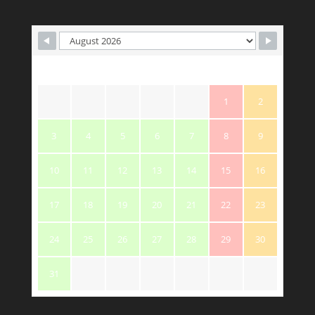
M
T
W
T
F
S
S
1
2
3
4
5
6
7
8
9
10
11
12
13
14
15
16
17
18
19
20
21
22
23
24
25
26
27
28
29
30
31