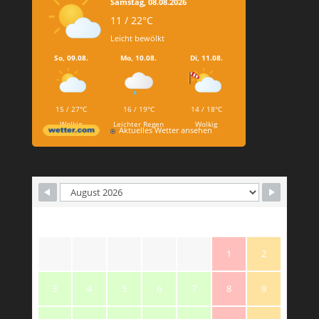
Samstag, 08.08.2026
11 / 22°C
Leicht bewölkt
So, 09.08.
Mo, 10.08.
Di, 11.08.
15 / 27°C
16 / 19°C
14 / 18°C
Wolkig
Leichter Regen
Wolkig
Aktuelles Wetter ansehen
M
T
W
T
F
S
S
1
2
3
4
5
6
7
8
9