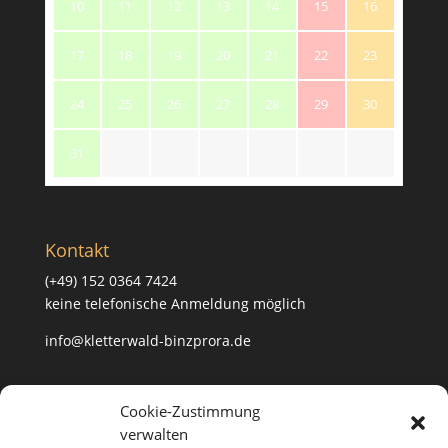
10
11
12
13
14
15
16
17
18
19
20
21
22
23
24
25
26
27
28
29
30
31
Kontakt
(+49) 152 0364 7424
keine telefonische Anmeldung möglich
info@kletterwald-binzprora.de
Postanschrift
Cookie-Zustimmung
verwalten
Kletterwald BinzProra Uwe Häusler