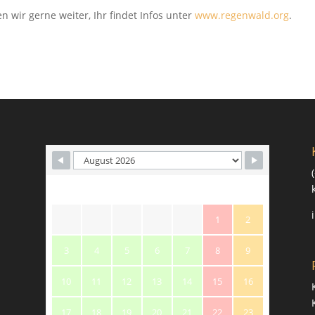
 wir gerne weiter, Ihr findet Infos unter
www.regenwald.org
.
M
T
W
T
F
S
S
1
2
3
4
5
6
7
8
9
10
11
12
13
14
15
16
17
18
19
20
21
22
23