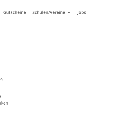
Gutscheine
Schulen/Vereine
Jobs
e,
e
nken